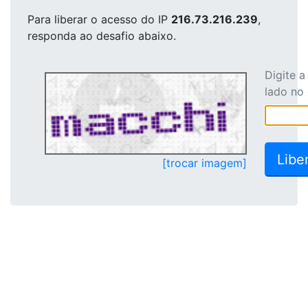
Para liberar o acesso
do IP
216.73.216.239
,
responda ao desafio abaixo.
Digite 
lado no
[trocar imagem]