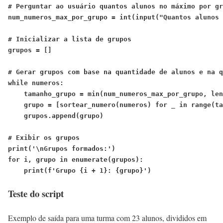
# Perguntar ao usuário quantos alunos no máximo por gr
num_numeros_max_por_grupo = int(input("Quantos alunos 
# Inicializar a lista de grupos
grupos = []

# Gerar grupos com base na quantidade de alunos e na q
while numeros:
    tamanho_grupo = min(num_numeros_max_por_grupo, len
    grupo = [sortear_numero(numeros) for _ in range(ta
    grupos.append(grupo)

# Exibir os grupos
print('\nGrupos formados:')
for i, grupo in enumerate(grupos):
    print(f'Grupo {i + 1}: {grupo}')
Teste do script
Exemplo de saída para uma turma com 23 alunos, divididos em