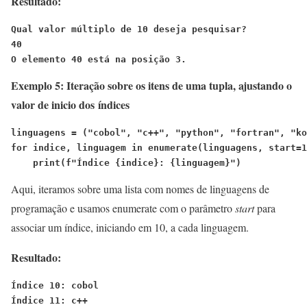
Resultado:
Qual valor múltiplo de 10 deseja pesquisar?
40
O elemento 40 está na posição 3.
Exemplo 5: Iteração sobre os itens de uma tupla, ajustando o
valor de inicio dos
índices
linguagens = ("cobol", "c++", "python", "fortran", "ko
for indice, linguagem in enumerate(linguagens, start=1
    print(f"Índice {indice}: {linguagem}")
Aqui, iteramos sobre uma lista com nomes de linguagens de
programação e usamos enumerate com o parâmetro
start
para
associar um índice, iniciando em 10, a cada linguagem.
Resultado:
Índice 10: cobol
Índice 11: c++