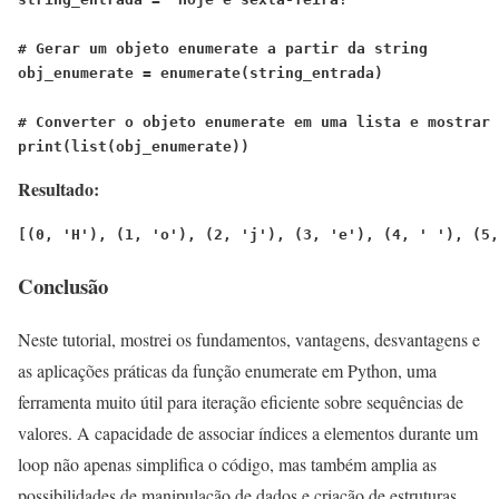
# Gerar um objeto enumerate a partir da string
obj_enumerate = enumerate(string_entrada)

# Converter o objeto enumerate em uma lista e mostrar 
print(list(obj_enumerate))
Resultado:
[(0, 'H'), (1, 'o'), (2, 'j'), (3, 'e'), (4, ' '), (5,
Conclusão
Neste tutorial, mostrei os fundamentos, vantagens, desvantagens e
as aplicações práticas da função enumerate em Python, uma
ferramenta muito útil para iteração eficiente sobre sequências de
valores. A capacidade de associar índices a elementos durante um
loop não apenas simplifica o código, mas também amplia as
possibilidades de manipulação de dados e criação de estruturas