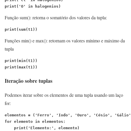
print('O' in halogenios)
Função sum(): retorna o somatório dos valores da tupla:
print(sum(t1))
Funções min() e max(): retornam os valores mínimo e máximo da
tupla
print(min(t1))
print(max(t1))
Iteração sobre tuplas
Podemos iterar sobre os elementos de uma tupla usando um laço
for:
elementos = ('Ferro', 'Iodo', 'Ouro', 'Césio', 'Gálio'
for elemento in elementos:
    print('Elemento:', elemento)