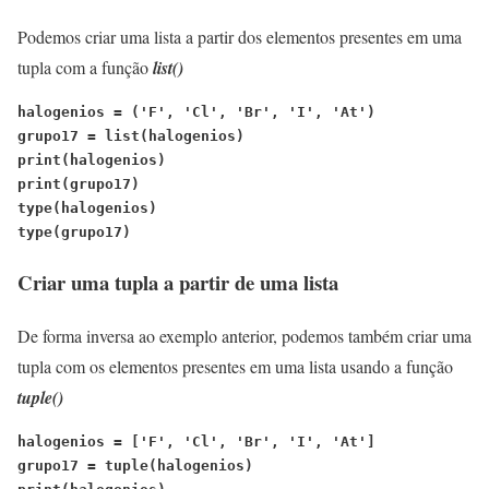
Podemos criar uma lista a partir dos elementos presentes em uma
tupla com a função
list()
halogenios = ('F', 'Cl', 'Br', 'I', 'At')
grupo17 = list(halogenios)
print(halogenios)
print(grupo17)
type(halogenios)
type(grupo17)
Criar uma tupla a partir de uma lista
De forma inversa ao exemplo anterior, podemos também criar uma
tupla com os elementos presentes em uma lista usando a função
tuple()
halogenios = ['F', 'Cl', 'Br', 'I', 'At']
grupo17 = tuple(halogenios)