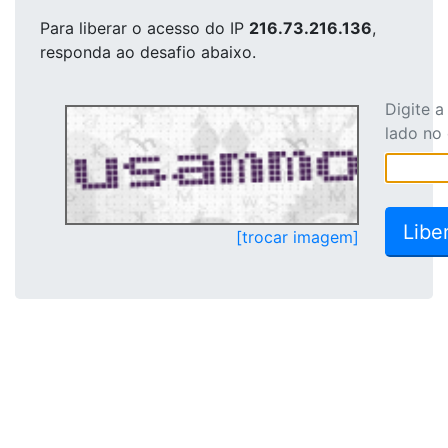
Para liberar o acesso
do IP
216.73.216.136
,
responda ao desafio abaixo.
Digite 
lado no
[trocar imagem]