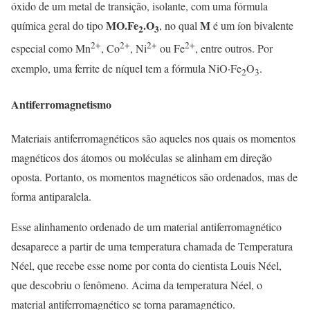
óxido de um metal de transição, isolante, com uma fórmula
MO.Fe
.O
M
química geral do tipo
, no qual
é um íon bivalente
2
3
2+
2+
2+
2+
especial como Mn
, Co
, Ni
ou Fe
, entre outros. Por
exemplo, uma ferrite de níquel tem a fórmula NiO·Fe
O
.
2
3
Antiferromagnetismo
Materiais antiferromagnéticos são aqueles nos quais os momentos
magnéticos dos átomos ou moléculas se alinham em direção
oposta. Portanto, os momentos magnéticos são ordenados, mas de
forma antiparalela.
Esse alinhamento ordenado de um material antiferromagnético
desaparece a partir de uma temperatura chamada de Temperatura
Néel, que recebe esse nome por conta do cientista Louis Néel,
que descobriu o fenômeno. Acima da temperatura Néel, o
material antiferromagnético se torna paramagnético.