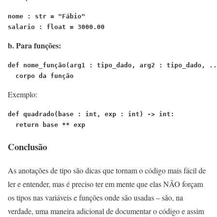
nome : str = "Fábio"
salario : float = 3000.00
b. Para funções:
def nome_função(arg1 : tipo_dado, arg2 : tipo_dado, ..
  corpo da função
Exemplo:
def quadrado(base : int, exp : int) -> int:
  return base ** exp
Conclusão
As anotações de tipo são dicas que tornam o código mais fácil de
ler e entender, mas é preciso ter em mente que elas NÃO forçam
os tipos nas variáveis e funções onde são usadas – são, na
verdade, uma maneira adicional de documentar o código e assim