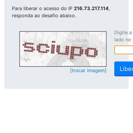
Para liberar o acesso
do IP
216.73.217.114
,
responda ao desafio abaixo.
Digite 
lado no
[trocar imagem]