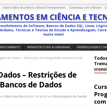
Sobre Fábio dos Reis e a Bóson Treinamentos
Contribua com a Bóson
L
MENTOS EM CIÊNCIA E TEC
envolvimento de Software, Bancos de Dados SQL, Linux, Lógic
a, Arduino, Técnicas e Teorias de Estudo e Aprendizagem, Carrei
muito mais!
ENVOLVIMENTO
INFRAESTRUTURA & HARDWARE
APRENDIZAGEM E CAR
Todos
em de Dados – Restrições de Integridade em Bancos de
Trein
crono
ados – Restrições de
 Bancos de Dados
Curs
Pro
por
Fábio dos Reis
[autor do post] em
Modelagem de Dados
com 