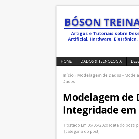
BÓSON TREINA
Artigos e Tutoriais sobre Des
Artificial, Hardware, Eletrônic
HOME
DADOS & TECNOLOGIA
DES
Início
»
Modelagem de Dados
»
Modelag
Dados
Modelagem de D
Integridade em
Postado Em
06/06/2020
[data do post] 
[categoria do post]