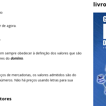
livr
io
r de agora.
o
em sempre obedecer à definição dos valores que são
ores do
domínio
.
ços de mercadorias, os valores admitidos são do
números. Não há preços usando letras para sua
atores