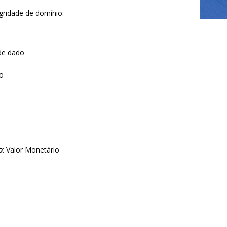
gridade de domínio:
de dado
io
o
: Valor Monetário