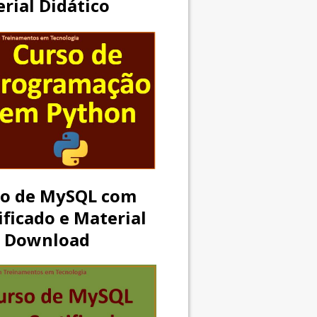
rial Didático
so de MySQL com
ificado e Material
a Download