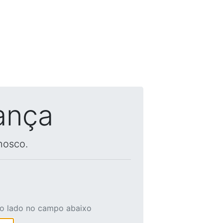
ança
nosco.
ao lado no campo abaixo