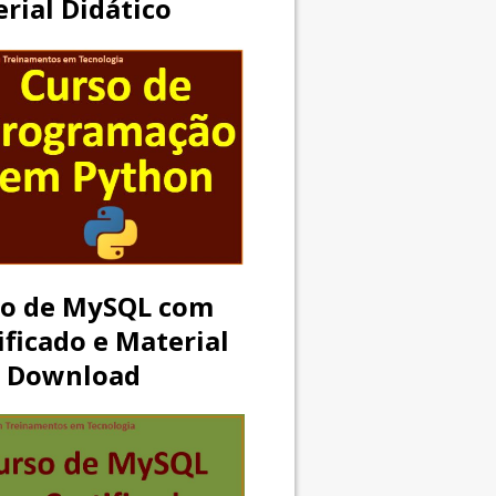
rial Didático
so de MySQL com
ificado e Material
a Download