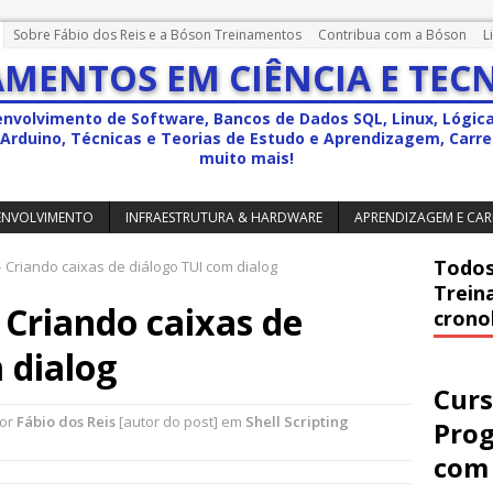
Sobre Fábio dos Reis e a Bóson Treinamentos
Contribua com a Bóson
L
MENTOS EM CIÊNCIA E TEC
envolvimento de Software, Bancos de Dados SQL, Linux, Lógic
a, Arduino, Técnicas e Teorias de Estudo e Aprendizagem, Carrei
muito mais!
ENVOLVIMENTO
INFRAESTRUTURA & HARDWARE
APRENDIZAGEM E CAR
Todos
– Criando caixas de diálogo TUI com dialog
Trein
– Criando caixas de
crono
 dialog
Curs
por
Fábio dos Reis
[autor do post] em
Shell Scripting
Pro
com 