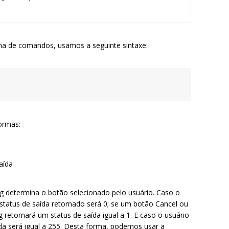
nha de comandos, usamos a seguinte sintaxe:
ormas:
aída
g determina o botão selecionado pelo usuário. Caso o
status de saída retornado será 0; se um botão Cancel ou
retornará um status de saída igual a 1. E caso o usuário
ída será igual a 255. Desta forma, podemos usar a