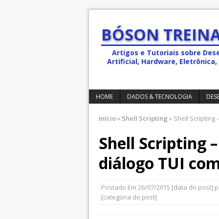
BÓSON TREINA
Artigos e Tutoriais sobre Des
Artificial, Hardware, Eletrônic
HOME
DADOS & TECNOLOGIA
DES
Início
»
Shell Scripting
»
Shell Scripting 
Shell Scripting 
diálogo TUI com
Postado Em
26/07/2015
[data do post] 
[categoria do post]