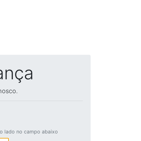
ança
nosco.
ao lado no campo abaixo