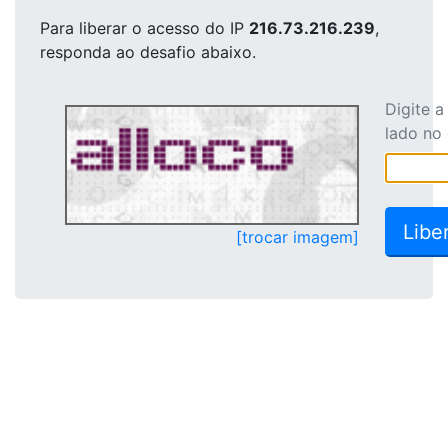
Para liberar o acesso
do IP
216.73.216.239
,
responda ao desafio abaixo.
Digite 
lado no
[trocar imagem]