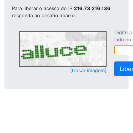
Para liberar o acesso
do IP
216.73.216.136
,
responda ao desafio abaixo.
Digite 
lado no
[trocar imagem]