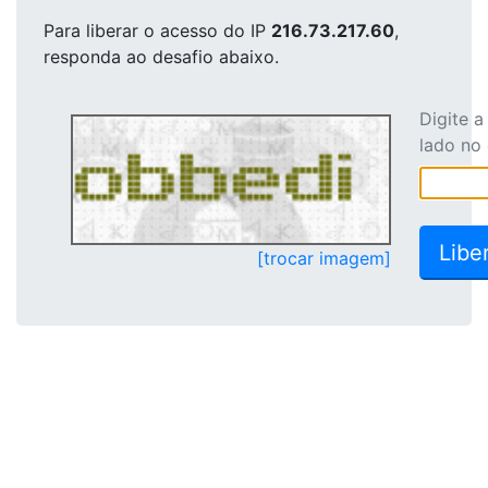
Para liberar o acesso
do IP
216.73.217.60
,
responda ao desafio abaixo.
Digite 
lado no
[trocar imagem]