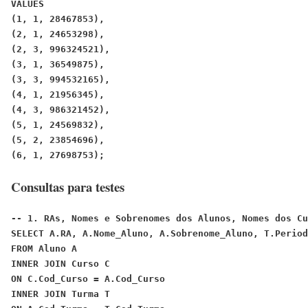
VALUES
(1, 1, 28467853),
(2, 1, 24653298),
(2, 3, 996324521),
(3, 1, 36549875),
(3, 3, 994532165),
(4, 1, 21956345),
(4, 3, 986321452),
(5, 1, 24569832),
(5, 2, 23854696),
(6, 1, 27698753);
Consultas para testes
-- 1. RAs, Nomes e Sobrenomes dos Alunos, Nomes dos Cu
SELECT A.RA, A.Nome_Aluno, A.Sobrenome_Aluno, T.Period
FROM Aluno A
INNER JOIN Curso C
ON C.Cod_Curso = A.Cod_Curso
INNER JOIN Turma T