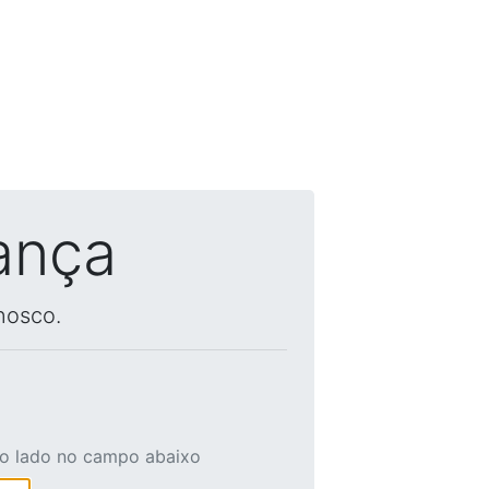
ança
nosco.
ao lado no campo abaixo