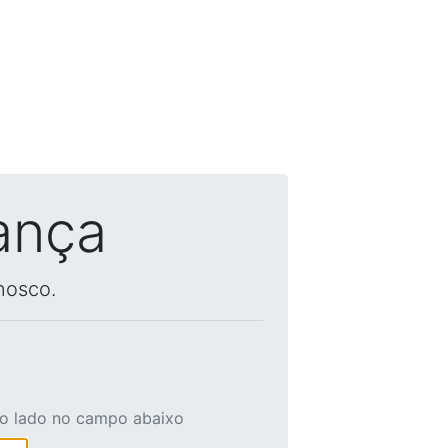
ança
nosco.
ao lado no campo abaixo