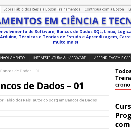
Sobre Fábio dos Reis e a Bóson Treinamentos
Contribua com a Bóson
L
MENTOS EM CIÊNCIA E TEC
envolvimento de Software, Bancos de Dados SQL, Linux, Lógic
a, Arduino, Técnicas e Teorias de Estudo e Aprendizagem, Carrei
muito mais!
ENVOLVIMENTO
INFRAESTRUTURA & HARDWARE
APRENDIZAGEM E CAR
Todos
 Bancos de Dados – 01
Trein
ncos de Dados – 01
crono
por
Fábio dos Reis
[autor do post] em
Bancos de Dados
Curs
Pro
com 