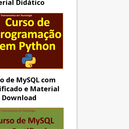
rial Didático
so de MySQL com
ificado e Material
a Download