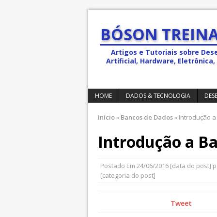
BÓSON TREINA
Artigos e Tutoriais sobre Des
Artificial, Hardware, Eletrônic
HOME
DADOS & TECNOLOGIA
DES
Início
»
Bancos de Dados
»
Introdução a
Introdução a Ba
Postado Em
24/06/2016
[data do post] 
[categoria do post]
Tweet