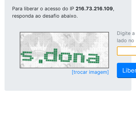
Para liberar o acesso
do IP
216.73.216.109
,
responda ao desafio abaixo.
Digite 
lado no
[trocar imagem]