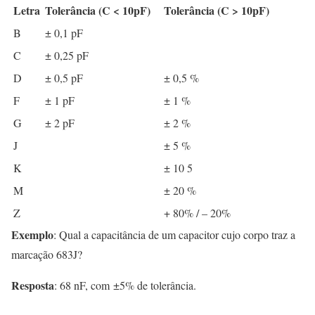
Letra
Tolerância (C < 10pF)
Tolerância (C > 10pF)
B
± 0,1 pF
C
± 0,25 pF
D
± 0,5 pF
± 0,5 %
F
± 1 pF
± 1 %
G
± 2 pF
± 2 %
J
± 5 %
K
± 10 5
M
± 20 %
Z
+ 80% / – 20%
Exemplo
: Qual a capacitância de um capacitor cujo corpo traz a
marcação 683J?
Resposta
: 68 nF, com ±5% de tolerância.