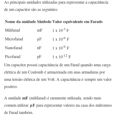
As principais unidades utilizadas para representar a capacitância
de um capacitor são as seguintes:
Nome da unidade
Símbolo
Valor equivalente em Farads
-3
Milifarad
mF
1 x 10
F
-6
Microfarad
μF
1 x 10
F
-9
Nanofarad
nF
1 x 10
F
-12
Picofarad
pF
1 x 10
F
Um capacitor possui capacitância de um Farad quando uma carga
elétrica de um Coulomb é armazenada em suas armaduras por
uma tensão elétrica de um Volt. A capacitância é sempre um valor
positivo.
mF
A unidade
(milifarad) é raramente utilizada, sendo mais
μF
comum utilizar
para representar valores na casa dos milésimos
de Farad também.