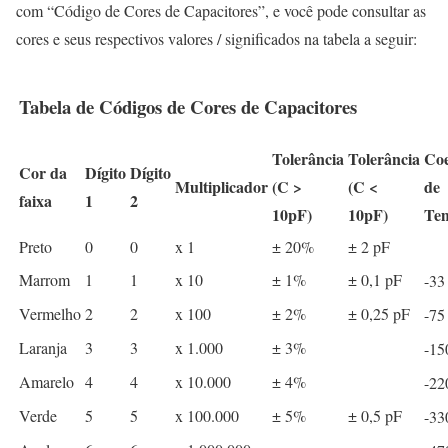
com “Código de Cores de Capacitores”, e você pode consultar as
cores e seus respectivos valores / significados na tabela a seguir:
Tabela de Códigos de Cores de Capacitores
Tolerância
Tolerância
Coe
Cor da
Dígito
Dígito
Multiplicador
(C >
(C <
de
faixa
1
2
10pF)
10pF)
Te
Preto
0
0
x 1
± 20%
± 2 pF
Marrom
1
1
x 10
± 1%
± 0,1 pF
-33
Vermelho
2
2
x 100
± 2%
± 0,25 pF
-75
Laranja
3
3
x 1.000
± 3%
-15
Amarelo
4
4
x 10.000
± 4%
-22
Verde
5
5
x 100.000
± 5%
± 0,5 pF
-33