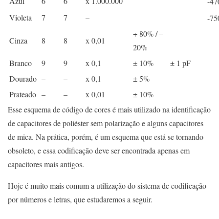
Azul
6
6
x 1.000.000
-47
Violeta
7
7
–
-75
+ 80% / –
Cinza
8
8
x 0,01
20%
Branco
9
9
x 0,1
± 10%
± 1 pF
Dourado
–
–
x 0,1
± 5%
Prateado
–
–
x 0,01
± 10%
Esse esquema de código de cores é mais utilizado na identificação
de capacitores de poliéster sem polarização e alguns capacitores
de mica. Na prática, porém, é um esquema que está se tornando
obsoleto, e essa codificação deve ser encontrada apenas em
capacitores mais antigos.
Hoje é muito mais comum a utilização do sistema de codificação
por números e letras, que estudaremos a seguir.