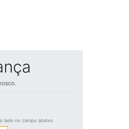
ança
nosco.
ao lado no campo abaixo