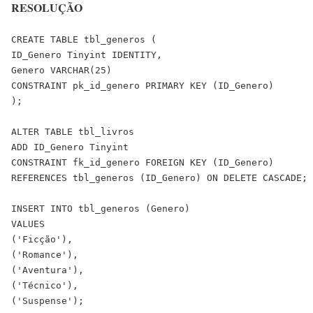
RESOLUÇÃO
CREATE TABLE tbl_generos (

ID_Genero Tinyint IDENTITY,

Genero VARCHAR(25)

CONSTRAINT pk_id_genero PRIMARY KEY (ID_Genero)

);

ALTER TABLE tbl_livros

ADD ID_Genero Tinyint

CONSTRAINT fk_id_genero FOREIGN KEY (ID_Genero)

REFERENCES tbl_generos (ID_Genero) ON DELETE CASCADE;

INSERT INTO tbl_generos (Genero)

VALUES 

('Ficção'),

('Romance'),

('Aventura'),

('Técnico'),

('Suspense');
