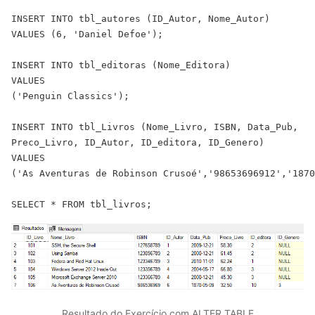
INSERT INTO tbl_autores (ID_Autor, Nome_Autor)

VALUES (6, 'Daniel Defoe');

INSERT INTO tbl_editoras (Nome_Editora)

VALUES

('Penguin Classics');

INSERT INTO tbl_Livros (Nome_Livro, ISBN, Data_Pub,

Preco_Livro, ID_Autor, ID_editora, ID_Genero)

VALUES

('As Aventuras de Robinson Crusoé','98653696912','1870
SELECT * FROM tbl_livros;
Resultado do Exercício com ALTER TABLE