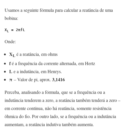
Usamos a seguinte fórmula para calcular a reatância de uma
bobina:
X
 = 2πfL
L
Onde:
X
é a reatância, em ohms
L
f
é a frequência da corrente alternada, em Hertz
L
e a indutância, em Henrys.
π
3,1416
– Valor de pi, aprox.
Perceba, analisando a fórmula, que se a frequência ou a
indutância tenderem a zero, a reatância também tenderá a zero –
em corrente contínua, não há reatância, somente resistência
ôhmica do fio. Por outro lado, se a frequência ou a indutância
aumentam, a reatância indutiva também aumenta.