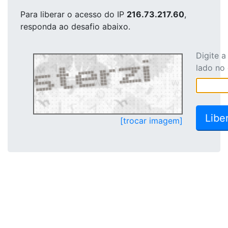
Para liberar o acesso
do IP
216.73.217.60
,
responda ao desafio abaixo.
Digite 
lado no
[trocar imagem]