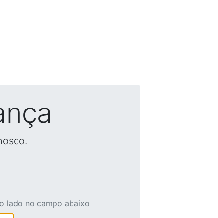
ança
nosco.
ao lado no campo abaixo