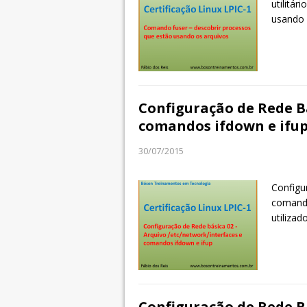
utilitár
usando
Configuração de Rede Bá
comandos ifdown e ifup
30/07/2015
Configu
comando
utiliza
Configuração de Rede Bá