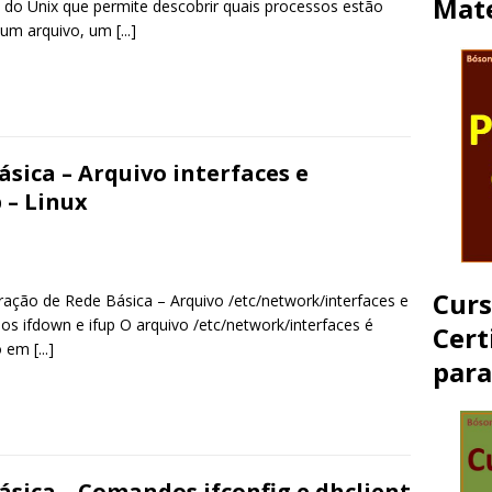
Mate
io do Unix que permite descobrir quais processos estão
 um arquivo, um
[...]
sica – Arquivo interfaces e
 – Linux
Cur
ração de Rede Básica – Arquivo /etc/network/interfaces e
s ifdown e ifup O arquivo /etc/network/interfaces é
Cert
do em
[...]
par
sica – Comandos ifconfig e dhclient