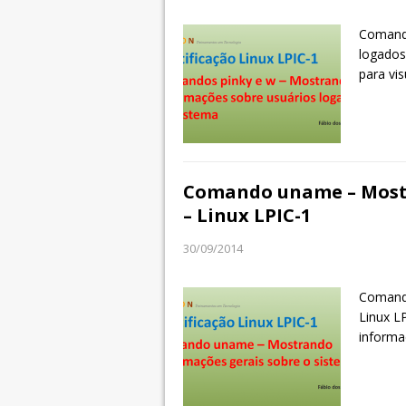
Comando
logados
para vis
Comando uname – Mostr
– Linux LPIC-1
30/09/2014
Comando
Linux L
informa