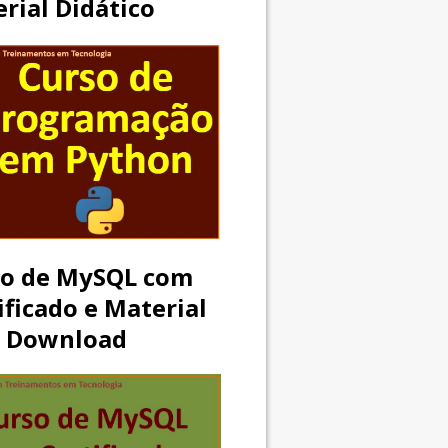
rial Didático
so de MySQL com
ificado e Material
a Download