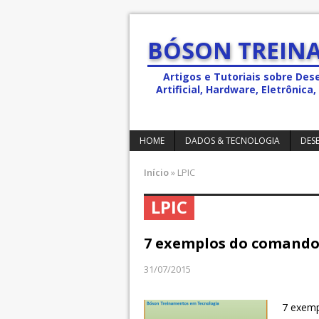
BÓSON TREINA
Artigos e Tutoriais sobre Des
Artificial, Hardware, Eletrônic
HOME
DADOS & TECNOLOGIA
DES
Início
»
LPIC
LPIC
7 exemplos do comando 
31/07/2015
7 exemp