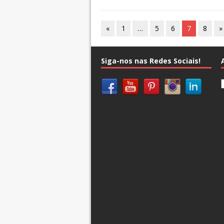
«
1
…
5
6
7
8
»
Siga-nos nas Redes Sociais!
A