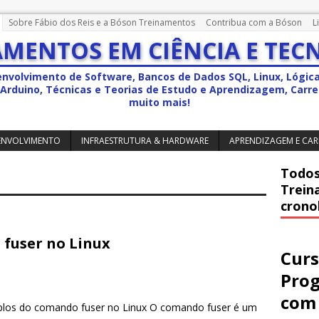
Sobre Fábio dos Reis e a Bóson Treinamentos
Contribua com a Bóson
L
MENTOS EM CIÊNCIA E TEC
envolvimento de Software, Bancos de Dados SQL, Linux, Lógic
a, Arduino, Técnicas e Teorias de Estudo e Aprendizagem, Carrei
muito mais!
ENVOLVIMENTO
INFRAESTRUTURA & HARDWARE
APRENDIZAGEM E CAR
Todos
Trein
crono
fuser no Linux
Curs
Pro
com 
los do comando fuser no Linux O comando fuser é um