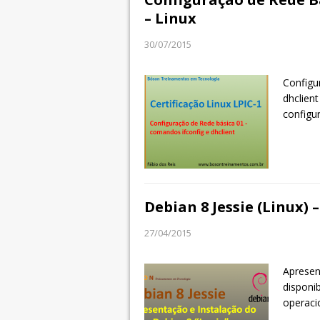
– Linux
30/07/2015
Configu
dhclien
configu
Debian 8 Jessie (Linux)
27/04/2015
Apresen
disponi
operaci