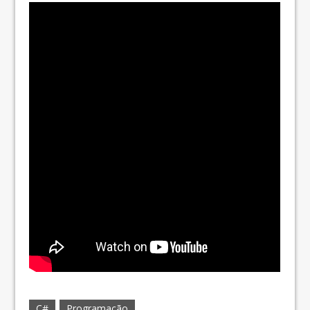
C#
Programação