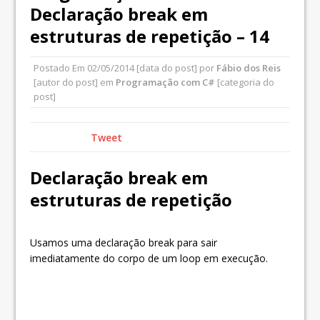
Declaração break em
estruturas de repetição – 14
Postado Em
02/05/2014
[data do post] por
Fábio dos Reis
[autor do post] em
Programação com C#
[categoria do
post]
Tweet
Declaração break em
estruturas de repetição
Usamos uma declaração break para sair
imediatamente do corpo de um loop em execução.