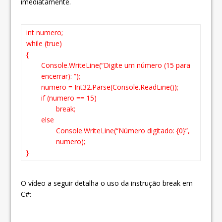
imediatamente.
int numero;
while (true)
{
Console.WriteLine(“Digite um número (15 para
encerrar): “);
numero = Int32.Parse(Console.ReadLine());
if (numero == 15)
break;
else
Console.WriteLine(“Número digitado: {0}”,
numero);
}
O vídeo a seguir detalha o uso da instrução break em
C#: