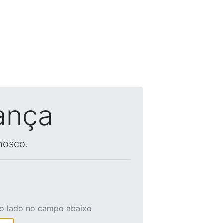
ança
nosco.
ao lado no campo abaixo