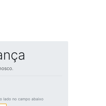
ança
nosco.
ao lado no campo abaixo