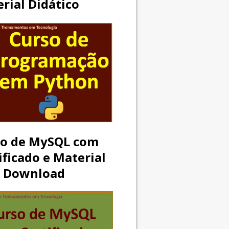
rial Didático
so de MySQL com
ificado e Material
a Download