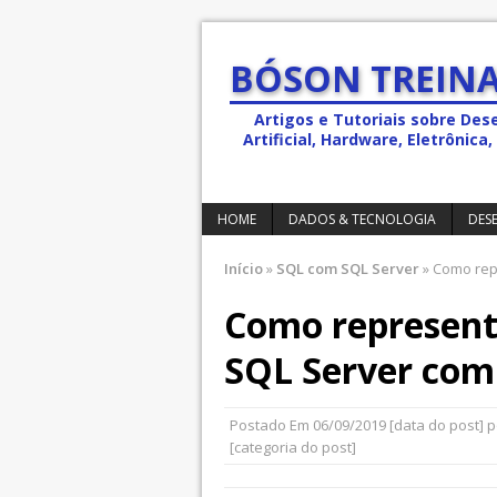
BÓSON TREINA
Artigos e Tutoriais sobre Des
Artificial, Hardware, Eletrônic
HOME
DADOS & TECNOLOGIA
DES
Início
»
SQL com SQL Server
»
Como repr
Como represent
SQL Server com
Postado Em
06/09/2019
[data do post] 
[categoria do post]