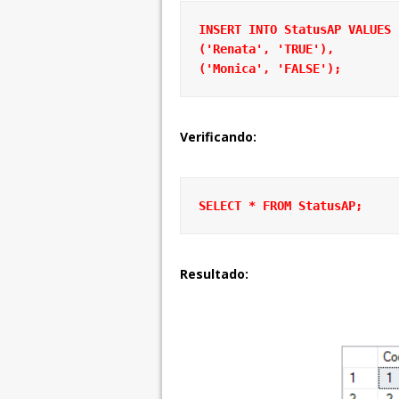
INSERT INTO StatusAP VALUES

('Renata', 'TRUE'),

('Monica', 'FALSE');
Verificando:
SELECT * FROM StatusAP;
Resultado: