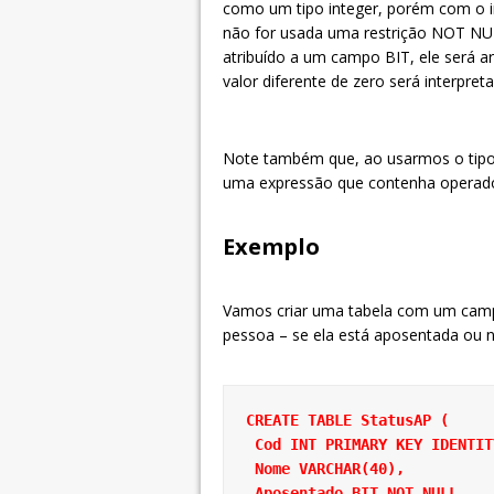
como um tipo integer, porém com o int
não for usada uma restrição NOT NUL
atribuído a um campo BIT, ele será 
valor diferente de zero será interpr
Note também que, ao usarmos o tipo
uma expressão que contenha operad
Exemplo
Vamos criar uma tabela com um camp
pessoa – se ela está aposentada ou 
CREATE TABLE StatusAP (
 Cod INT PRIMARY KEY IDENTIT
 Nome VARCHAR(40),
 Aposentado BIT NOT NULL