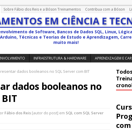
Sobre Fábio dos Reis e a Bóson Treinamentos
Contribua com a Bóson
L
MENTOS EM CIÊNCIA E TEC
envolvimento de Software, Bancos de Dados SQL, Linux, Lógic
a, Arduino, Técnicas e Teorias de Estudo e Aprendizagem, Carrei
muito mais!
ENVOLVIMENTO
INFRAESTRUTURA & HARDWARE
APRENDIZAGEM E CAR
Todos
esentar dados booleanos no SQL Server com BIT
Trein
ar dados booleanos no
crono
 BIT
Curs
por
Fábio dos Reis
[autor do post] em
SQL com SQL Server
Pro
com 