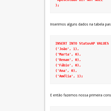
);
Inserimos alguns dados na tabela para
INSERT INTO StatusAP VALUES
('João', 1),
('Marta', 0),
('Fábio', 0),
('Ana', 0),
('Amélia', 1);
E então fazemos nossa primeira consu