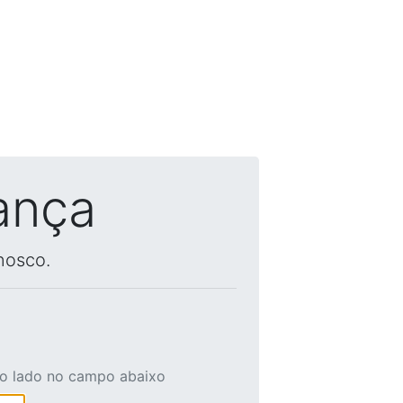
ança
nosco.
ao lado no campo abaixo