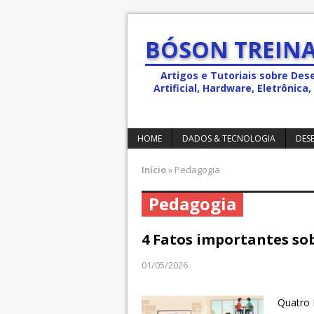
BÓSON TREINA
Artigos e Tutoriais sobre Des
Artificial, Hardware, Eletrônic
HOME
DADOS & TECNOLOGIA
DES
Início
»
Pedagogia
Pedagogia
4 Fatos importantes s
01/05/2026
Quatro 