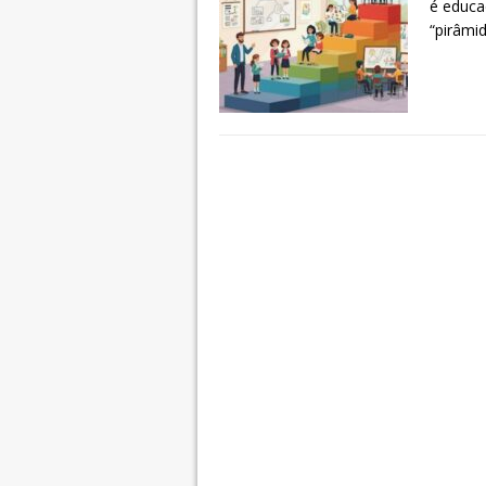
é educa
“pirâmi