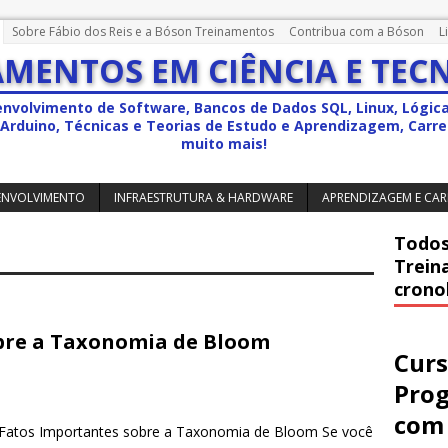
Sobre Fábio dos Reis e a Bóson Treinamentos
Contribua com a Bóson
L
MENTOS EM CIÊNCIA E TEC
envolvimento de Software, Bancos de Dados SQL, Linux, Lógic
a, Arduino, Técnicas e Teorias de Estudo e Aprendizagem, Carrei
muito mais!
ENVOLVIMENTO
INFRAESTRUTURA & HARDWARE
APRENDIZAGEM E CAR
Todos
Trein
crono
obre a Taxonomia de Bloom
Curs
Pro
com 
Fatos Importantes sobre a Taxonomia de Bloom Se você