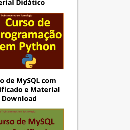
rial Didático
so de MySQL com
ificado e Material
a Download