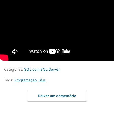
Categorias:
SQL com SQL Server
Tags:
Programação
,
SQL
Deixar um comentário