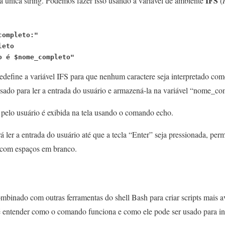
IFS
 única string. Podemos fazer isso usando a variável de ambiente
(
completo:"
leto
o é $nome_completo"
define a variável IFS para que nenhum caractere seja interpretado c
sado para ler a entrada do usuário e armazená-la na variável “nome_co
a pelo usuário é exibida na tela usando o comando echo.
 ler a entrada do usuário até que a tecla “Enter” seja pressionada, perm
com espaços em branco.
binado com outras ferramentas do shell Bash para criar scripts mais 
é entender como o comando funciona e como ele pode ser usado para int