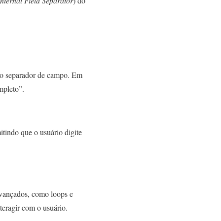
Internal Field Separator
) do
omo separador de campo. Em
mpleto”.
itindo que o usuário digite
avançados, como loops e
eragir com o usuário.