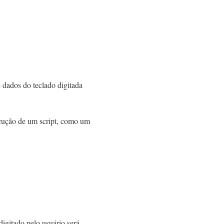
 dados do teclado digitada
xecução de um script, como um
igitado pelo usuário será