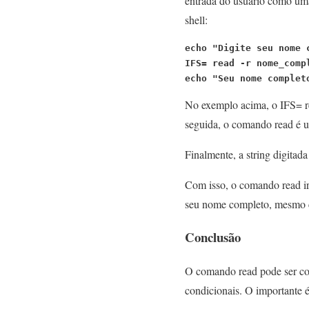
entrada do usuário como uma
shell:
echo "Digite seu nome 
IFS= read -r nome_comp
echo "Seu nome complet
No exemplo acima, o IFS= re
seguida, o comando read é u
Finalmente, a string digitad
Com isso, o comando read irá
seu nome completo, mesmo 
Conclusão
O comando read pode ser com
condicionais. O importante 