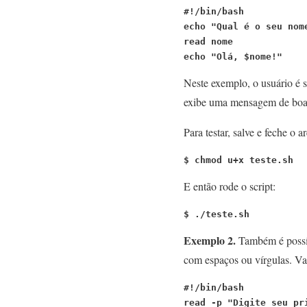
#!/bin/bash
echo "Qual é o seu nom
read nome
echo "Olá, $nome!"
Neste exemplo, o usuário é s
exibe uma mensagem de boa
Para testar, salve e feche o 
$ chmod u+x teste.sh
E então rode o script:
$ ./teste.sh
Exemplo 2.
Também é possíve
com espaços ou vírgulas. Vam
#!/bin/bash
read -p "Digite seu pr