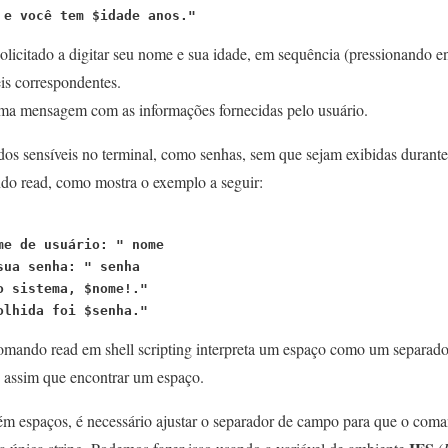
 e você tem $idade anos."
olicitado a digitar seu nome e sua idade, em sequência (pressionando e
is correspondentes.
uma mensagem com as informações fornecidas pelo usuário.
s sensíveis no terminal, como senhas, sem que sejam exibidas durante 
do read, como mostra o exemplo a seguir:
me de usuário: " nome
sua senha: " senha
o sistema, $nome!."
olhida foi $senha."
omando read em shell scripting interpreta um espaço como um separado
ng assim que encontrar um espaço.
tém espaços, é necessário ajustar o separador de campo para que o com