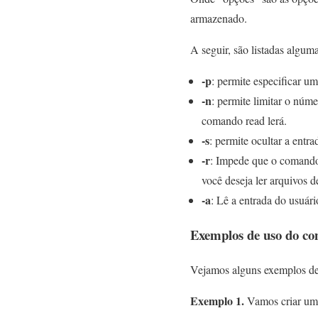
armazenado.
A seguir, são listadas algu
-p
: permite especificar u
-n
: permite limitar o núm
comando read lerá.
-s
: permite ocultar a entr
-r
: Impede que o comando 
você deseja ler arquivos de
-a
: Lê a entrada do usuár
Exemplos de uso do c
Vejamos alguns exemplos de 
Exemplo 1.
Vamos criar um a