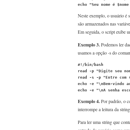
echo "Seu nome é $nome
Neste exemplo, o usuário é s
são armazenados nas variáve
Em seguida, o script exibe 
Exemplo 3.
Podemos ler dado
usamos a opção -s do coman
#!/bin/bash
read -p "Digite seu no
read -s -p "Entre com 
echo -e "\nBem-vindo a
echo -e "\nA senha esc
Exemplo 4.
Por padrão, o c
interrompe a leitura da stri
Para ler uma string que con