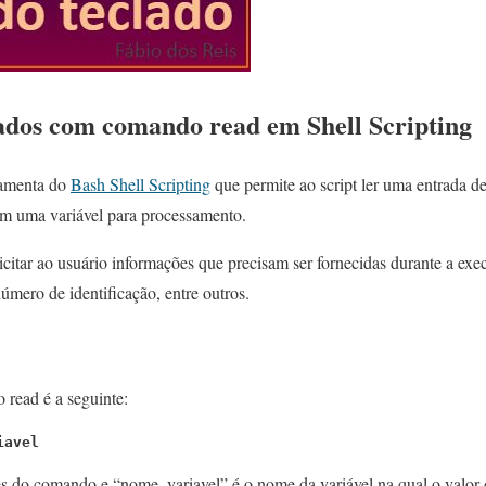
ados com comando read em Shell Scripting
ramenta do
Bash Shell Scripting
que permite ao script ler uma entrada de
em uma variável para processamento.
icitar ao usuário informações que precisam ser fornecidas durante a e
mero de identificação, entre outros.
 read é a seguinte:
iavel
 do comando e “nome_variavel” é o nome da variável na qual o valor d