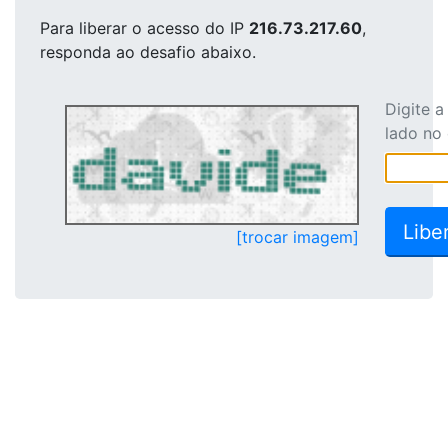
Para liberar o acesso
do IP
216.73.217.60
,
responda ao desafio abaixo.
Digite 
lado no
[trocar imagem]