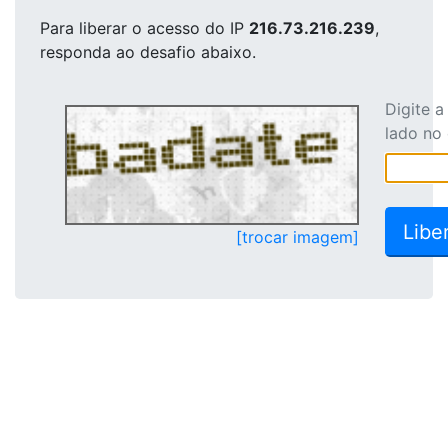
Para liberar o acesso
do IP
216.73.216.239
,
responda ao desafio abaixo.
Digite 
lado no
[trocar imagem]