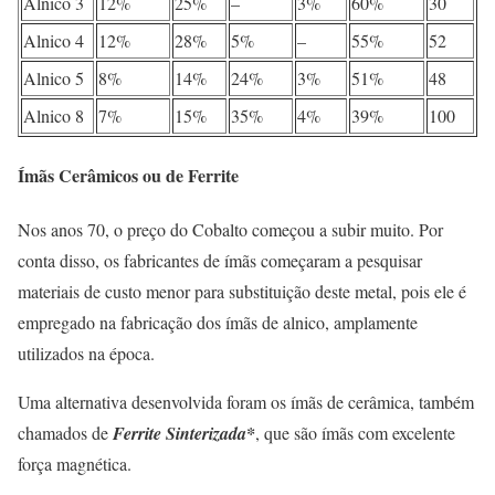
Alnico 3
12%
25%
–
3%
60%
30
Alnico 4
12%
28%
5%
–
55%
52
Alnico 5
8%
14%
24%
3%
51%
48
Alnico 8
7%
15%
35%
4%
39%
100
Ímãs Cerâmicos ou de Ferrite
Nos anos 70, o preço do Cobalto começou a subir muito. Por
conta disso, os fabricantes de ímãs começaram a pesquisar
materiais de custo menor para substituição deste metal, pois ele é
empregado na fabricação dos ímãs de alnico, amplamente
utilizados na época.
Uma alternativa desenvolvida foram os ímãs de cerâmica, também
chamados de
Ferrite Sinterizada*
, que são ímãs com excelente
força magnética.