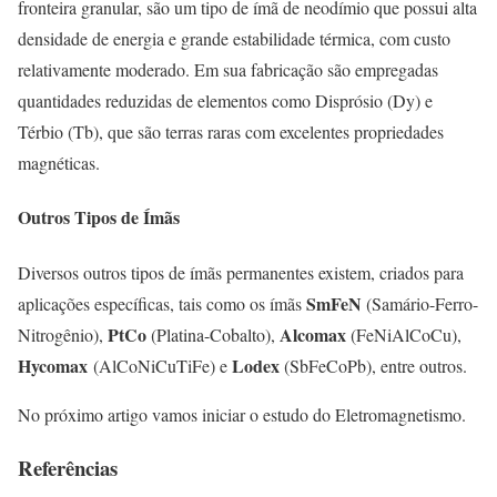
fronteira granular, são um tipo de ímã de neodímio que possui alta
densidade de energia e grande estabilidade térmica, com custo
relativamente moderado. Em sua fabricação são empregadas
quantidades reduzidas de elementos como Disprósio (Dy) e
Térbio (Tb), que são terras raras com excelentes propriedades
magnéticas.
Outros Tipos de Ímãs
Diversos outros tipos de ímãs permanentes existem, criados para
SmFeN
aplicações específicas, tais como os ímãs
(Samário-Ferro-
PtCo
Alcomax
Nitrogênio),
(Platina-Cobalto),
(FeNiAlCoCu),
Hycomax
Lodex
(AlCoNiCuTiFe) e
(SbFeCoPb), entre outros.
No próximo artigo vamos iniciar o estudo do Eletromagnetismo.
Referências