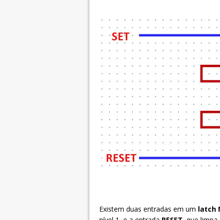
Existem duas entradas em um
latch
nível 1, e a entrada
RESET
, que limpa 