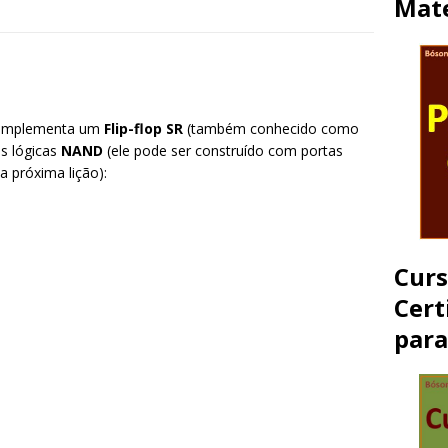
Mate
ue implementa um
Flip-flop SR
(também conhecido como
s lógicas
NAND
(ele pode ser construído com portas
 próxima lição):
Cur
Cert
par