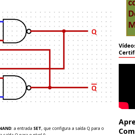
Vídeo
Certi
Apre
 NAND
: a entrada
SET
, que configura a saída Q para o
Com
a saída Q para o nível 0.