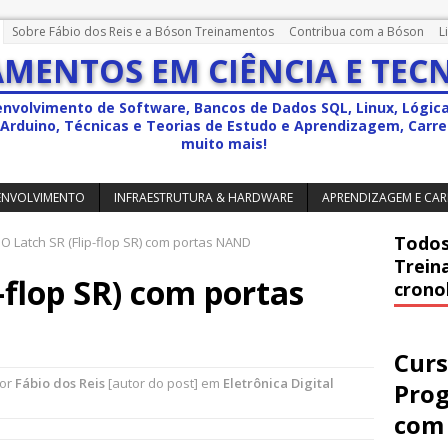
Sobre Fábio dos Reis e a Bóson Treinamentos
Contribua com a Bóson
L
MENTOS EM CIÊNCIA E TEC
envolvimento de Software, Bancos de Dados SQL, Linux, Lógic
a, Arduino, Técnicas e Teorias de Estudo e Aprendizagem, Carrei
muito mais!
ENVOLVIMENTO
INFRAESTRUTURA & HARDWARE
APRENDIZAGEM E CAR
Todos
O Latch SR (Flip-flop SR) com portas NAND
Trein
-flop SR) com portas
crono
Curs
por
Fábio dos Reis
[autor do post] em
Eletrônica Digital
Pro
com 