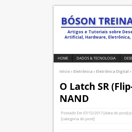
BÓSON TREINA
Artigos e Tutoriais sobre Des
Artificial, Hardware, Eletrônic
HOME
DADOS & TECNOLOGIA
DES
Início
»
Eletrônica
»
Eletrônica Digital
»
O Latch SR (Flip
NAND
Postado Em
07/12/2017
[data do post] 
[categoria do post]