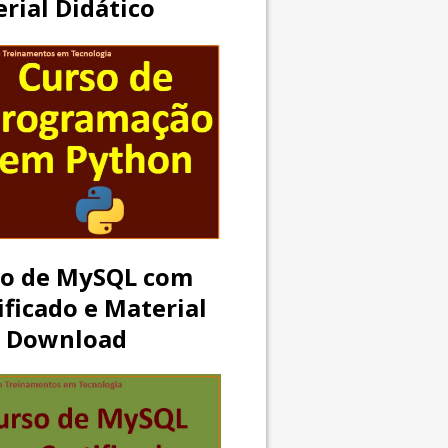
rial Didático
so de MySQL com
ificado e Material
a Download