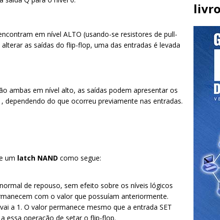
livr
contram em nível ALTO (usando-se resistores de pull-
alterar as saídas do flip-flop, uma das entradas é levada
o ambas em nível alto, as saídas podem apresentar os
= 1, dependendo do que ocorreu previamente nas entradas.
de um
latch NAND
como segue:
normal de repouso, sem efeito sobre os níveis lógicos
permanecem com o valor que possuíam anteriormente.
 vai a 1. O valor permanece mesmo que a entrada SET
 essa operação de setar o flip-flop.